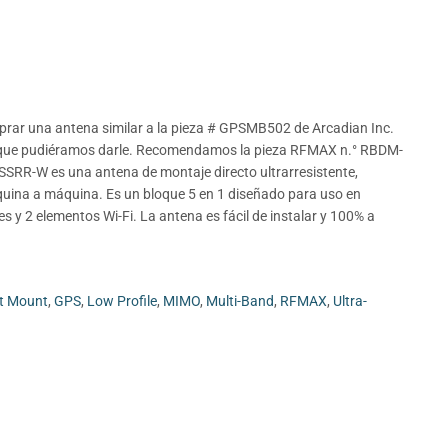
prar una antena similar a la pieza # GPSMB502 de Arcadian Inc.
n que pudiéramos darle. Recomendamos la pieza RFMAX n.° RBDM-
W es una antena de montaje directo ultrarresistente,
quina a máquina. Es un bloque 5 en 1 diseñado para uso en
es y 2 elementos Wi-Fi. La antena es fácil de instalar y 100% a
ct Mount
,
GPS
,
Low Profile
,
MIMO
,
Multi-Band
,
RFMAX
,
Ultra-