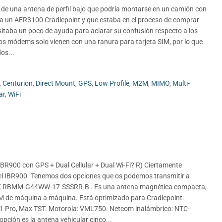
 de una antena de perfil bajo que podría montarse en un camión con
ía un AER3100 Cradlepoint y que estaba en el proceso de comprar
itaba un poco de ayuda para aclarar su confusión respecto a los
s módems solo vienen con una ranura para tarjeta SIM, por lo que
os...
,
Centurion
,
Direct Mount
,
GPS
,
Low Profile
,
M2M
,
MIMO
,
Multi-
ar
,
WiFi
BR900 con GPS + Dual Cellular + Dual Wi-Fi? R) Ciertamente
l IBR900. Tenemos dos opciones que os podemos transmitir a
RFMAX RBMM-G44WW-17-SSSRR-B . Es una antena magnética compacta,
M2M de máquina a máquina. Está optimizado para Cradlepoint:
R1 Pro, Max TST. Motorola: VML750. Netcom inalámbrico: NTC-
ción es la antena vehicular cinco...