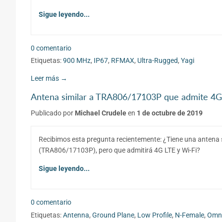
Sigue leyendo...
0 comentario
Etiquetas:
900 MHz
,
IP67
,
RFMAX
,
Ultra-Rugged
,
Yagi
Leer más →
Antena similar a TRA806/17103P que admite 4G
Publicado por
Michael Crudele
en
1 de octubre de 2019
Recibimos esta pregunta recientemente:
¿Tiene una antena 
(TRA806/17103P), pero que admitirá 4G LTE y Wi-Fi?
Sigue leyendo...
0 comentario
Etiquetas:
Antenna
,
Ground Plane
,
Low Profile
,
N-Female
,
Omni