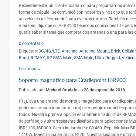
Recientemente, un cliente nos llamó para preguntarnos acerca
forma de cúpula. Se comunicó con nosotros y nos dijo que ten
un vehículo de "comando" para eventos futuros. También neces
módems. Dijo que su AER3100 tiene dos conexiones LTE pero lo
quería saber si tenía que comprar dos antenas o una para las d
0 comentario
Etiquetas:
3G/4G/LTE
,
Antenna
,
Antenna Mount
,
Brick
,
Cellular
Band
,
RFMAX
,
RP SMA-Male
,
SMA-Male
,
Ultra-Rugged
,
Vehicul
Leer más →
Soporte magnético para Cradlepoint IBR900
Publicado por
Michael Crudele
en
28 de agosto de 2019
P) ¿Lleva una antena de montaje magnético para Cradlepoint I
podemos proporcionar antena(s) de montaje magnético para e
todos. Nuestra primera opción es la antena “ladrillo” de 
de perfil bajo y ultrarresistente diseñada para aplicaciones 
IBR1100, IBR900. Sierra inalámbrica: GX450. PepLink: Max B
1410W. Maestro inalámbrico: E220. Nuestra segunda y última op