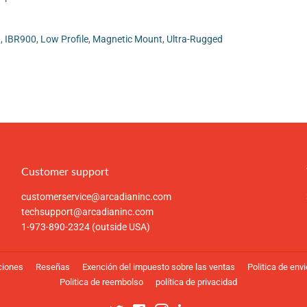
t
,
IBR900
,
Low Profile
,
Magnetic Mount
,
Ultra-Rugged
Customer support
customerservice@arcadianinc.com
techsupport@arcadianinc.com
1-973-890-2324 (outside USA)
ciones
Reseñas
Exención del impuesto sobre las ventas
Politica de env
Politica de reembolso
política de privacidad