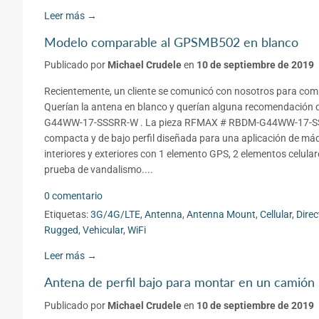
Leer más →
Modelo comparable al GPSMB502 en blanco
Publicado por
Michael Crudele
en
10 de septiembre de 2019
Recientemente, un cliente se comunicó con nosotros para com
Querían la antena en blanco y querían alguna recomendació
G44WW-17-SSSRR-W . La pieza RFMAX # RBDM-G44WW-17-SSSRR-
compacta y de bajo perfil diseñada para una aplicación de má
interiores y exteriores con 1 elemento GPS, 2 elementos celular
prueba de vandalismo....
0 comentario
Etiquetas:
3G/4G/LTE
,
Antenna
,
Antenna Mount
,
Cellular
,
Dire
Rugged
,
Vehicular
,
WiFi
Leer más →
Antena de perfil bajo para montar en un camión
Publicado por
Michael Crudele
en
10 de septiembre de 2019