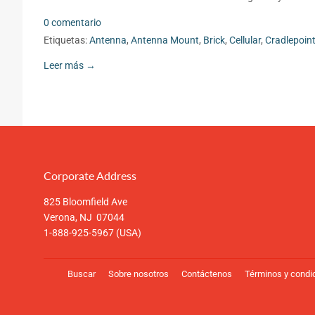
0 comentario
Etiquetas:
Antenna
,
Antenna Mount
,
Brick
,
Cellular
,
Cradlepoin
Leer más →
Corporate Address
825 Bloomfield Ave
Verona, NJ 07044
1-888-925-5967 (USA)
Buscar
Sobre nosotros
Contáctenos
Términos y condi