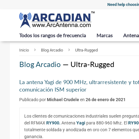
Need help choosi
Todos los rangos de frecuencia
Marcas
Antena
›
›
Inicio
Blog Arcadio
Ultra-Rugged
Blog Arcadio
— Ultra-Rugged
La antena Yagi de 900 MHz, ultrarresistente y
comunicación ISM superior
Publicado por
Michael Crudele
en
26 de enero de 2021
Los clientes de comunicaciones industriales suelen pregunta
del RFMAX
RY900.
Antena
Yagi
para 880-960 Mhz. El
RY90
totalmente soldada y anodizada en oro
con 7 elementos que
ganancia.