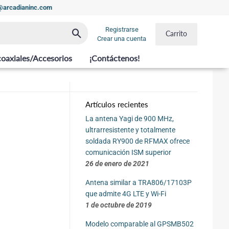
t@arcadianinc.com
Registrarse
Buscar
Carrito
Crear una cuenta
coaxiales/Accesorios
¡Contáctenos!
Artículos recientes
La antena Yagi de 900 MHz,
ultrarresistente y totalmente
soldada RY900 de RFMAX ofrece
comunicación ISM superior
26 de enero de 2021
Antena similar a TRA806/17103P
que admite 4G LTE y Wi-Fi
1 de octubre de 2019
Modelo comparable al GPSMB502