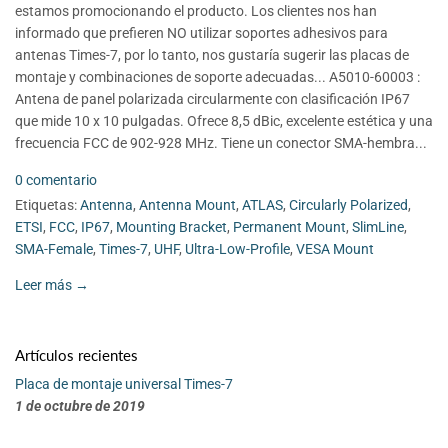
estamos promocionando el producto. Los clientes nos han
informado que prefieren NO utilizar soportes adhesivos para
antenas Times-7, por lo tanto, nos gustaría sugerir las placas de
montaje y combinaciones de soporte adecuadas... A5010-60003 :
Antena de panel polarizada circularmente con clasificación IP67
que mide 10 x 10 pulgadas. Ofrece 8,5 dBic, excelente estética y una
frecuencia FCC de 902-928 MHz. Tiene un conector SMA-hembra...
0 comentario
Etiquetas:
Antenna
,
Antenna Mount
,
ATLAS
,
Circularly Polarized
,
ETSI
,
FCC
,
IP67
,
Mounting Bracket
,
Permanent Mount
,
SlimLine
,
SMA-Female
,
Times-7
,
UHF
,
Ultra-Low-Profile
,
VESA Mount
Leer más →
Artículos recientes
Placa de montaje universal Times-7
1 de octubre de 2019