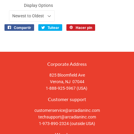
Display Options
Compartir
Tuitear
Hacer pin
Compartir
Tuitear
Pinear
en
en
en
Facebook
Twitter
Pinterest
Corporate Address
825 Bloomfield Ave
Verona, NJ 07044
1-888-925-5967 (USA)
Customer support
customerservice@arcadianinc.com
techsupport@arcadianinc.com
1-973-890-2324 (outside USA)