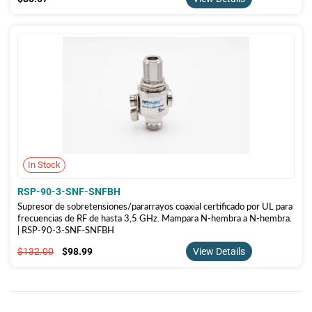
In Stock
RSP-90-3-SNF-SNFBH
Supresor de sobretensiones/pararrayos coaxial certificado por UL para
frecuencias de RF de hasta 3,5 GHz. Mampara N-hembra a N-hembra.
| RSP-90-3-SNF-SNFBH
$132.00
$98.99
$132.00
$98.99
View Details