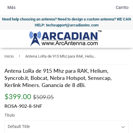
Más
Carrito
Need help choosing an antenna? Need to design a custom antenna? WE CAN
HELP: techsupport@arcadianinc.com
›
Inicio
Antena LoRa de 915 Mhz para RAK, Helium, Syncrob.it, Bobcat, Nebra Hotspot, Sensecap, Kerlink Miners. Ganancia de 8 dBi.
Antena LoRa de 915 Mhz para RAK, Helium,
Syncrob.it, Bobcat, Nebra Hotspot, Sensecap,
Kerlink Miners. Ganancia de 8 dBi.
$399.00
Regular
$509.05
Sale
$399.00
$509.05
price
price
ROSA-902-8-SNF
Título