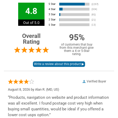
4.8
Out of 5.0
95%
Overall
Rating
of customers that buy
from this merchant give
them a 4 or 5-Star
rating.
Verified Buyer
August 8, 2026 by
Alan R.
(MD, US)
“Products, navigation on website and product information
was all excellent. I found postage cost very high when
buying small quantities, would be ideal if you offered a
lower cost usps option.”