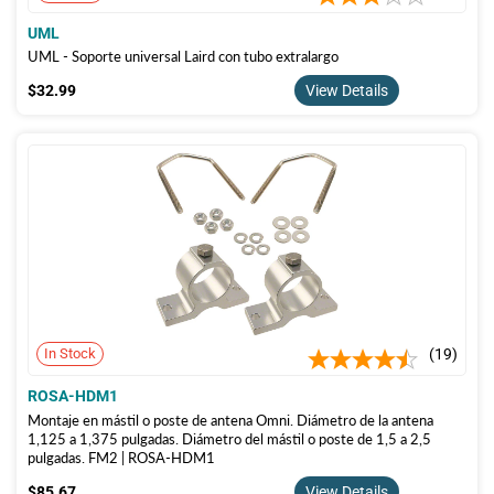
UML
UML - Soporte universal Laird con tubo extralargo
$32.99
$32.99
View Details
In Stock
19
ROSA-HDM1
Montaje en mástil o poste de antena Omni. Diámetro de la antena
1,125 a 1,375 pulgadas. Diámetro del mástil o poste de 1,5 a 2,5
pulgadas. FM2 | ROSA-HDM1
$85.67
$85.67
View Details