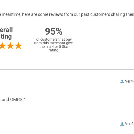
 the meantime, here are some reviews from our past customers sharing their
95%
erall
ting
of customers that buy
from this merchant give
them a 4 or 5-Star
rating.
Verif
, and GMRS.”
Verif