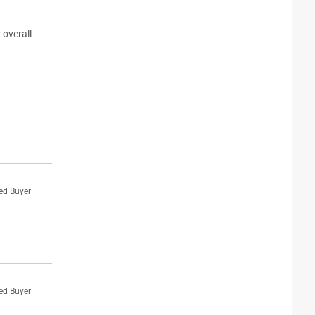
 overall
ied Buyer
ied Buyer