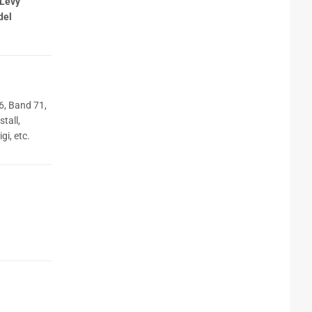
 Levy
del
tall,
gi, etc.