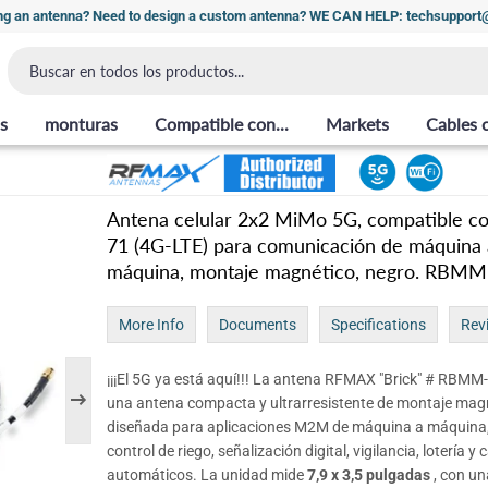
ng an antenna? Need to design a custom antenna? WE CAN HELP: techsuppor
s
monturas
Compatible con...
Markets
Cables 
Antena celular 2x2 MiMo 5G, compatible c
71 (4G-LTE) para comunicación de máquina 
máquina, montaje magnético, negro. RBMM
More Info
Documents
Specifications
Rev
¡¡¡El 5G ya está aquí!!! La antena RFMAX "Brick" # RBMM
una antena compacta y ultrarresistente de montaje mag
diseñada para aplicaciones M2M de máquina a máquina
control de riego, señalización digital, vigilancia, lotería y 
automáticos. La unidad mide
7,9 x 3,5 pulgadas
, con u