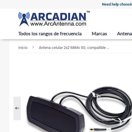
Need help choosi
Todos los rangos de frecuencia
Marcas
Antena
›
Inicio
Antena celular 2x2 MiMo 5G, compatible con Band 71 (4G-LTE) para comunicación de máquina a máquina, montaje magnético, negro. RBMM-55-SS-6