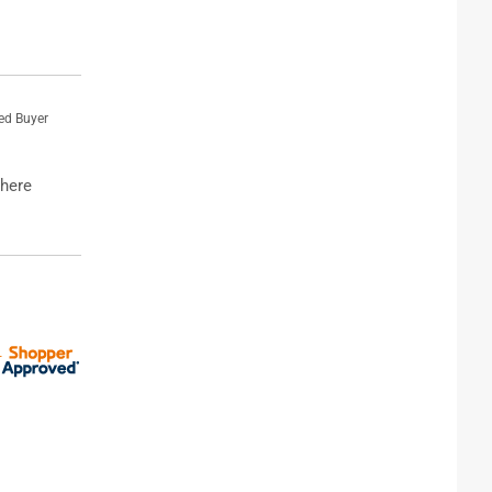
ied Buyer
where