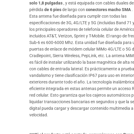
solo 1,8 pulgadas
, y está equipada con cables duales de
pérdida
de 6 pies
de largo con
conectores macho SMA
.
Esta antena fue diseñada para cumplir con todas las
especificaciones de 3G, 4G/LTE y 5G (incluidas Band 71 
los principales operadores de telefonía celular de América
incluidos AT&T, Verizon, Sprint y T-Mobile. El rango de fr
Sub-6 es 600-6000 Mhz. Esta unidad fue diseñada para 
puertas de enlace de módem celular MiMo 4G/LTE o 5G 
Cradlepoint, Sierra Wireless, PepLink, etc. La antena MiM
es fácil de instalar utilizando la base magnética de alta r
con cables de entrada lateral. Es prácticamente a prueba
vandalismo y tiene clasificación IP67 para uso en interio
exteriores durante todo el año. La tecnología inalámbric
eficiente integrada en estas antenas permite un acceso 
red celular. Esto garantiza que los cajeros automáticos
liquidar transacciones bancarias en segundos y que la s
digital pueda cargar y descargar contenido multimedia 
velocidad.