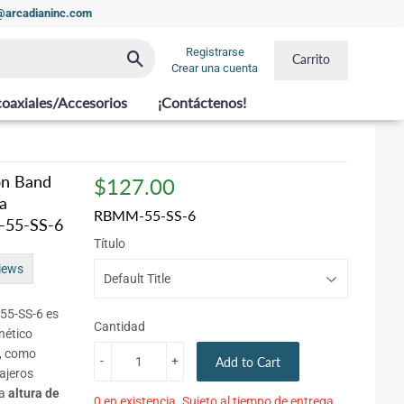
t@arcadianinc.com
Registrarse
Buscar
Carrito
Crear una cuenta
coaxiales/Accesorios
¡Contáctenos!
on Band
$127.00
$127.00
a
RBMM-55-SS-6
-55-SS-6
Título
iews
-55-SS-6 es
Cantidad
nético
, como
-
+
Add to Cart
cajeros
na
altura de
0 en existencia. Sujeto al tiempo de entrega