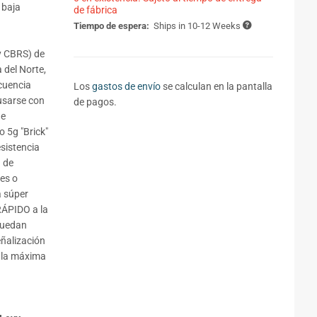
 baja
de fábrica
Tiempo de espera:
Ships in 10-12 Weeks
y CBRS) de
 del Norte,
ecuencia
Los
gastos de envío
se calculan en la pantalla
usarse con
de pagos.
de
o 5g "Brick"
esistencia
 de
res o
a súper
RÁPIDO a la
 puedan
eñalización
a la máxima