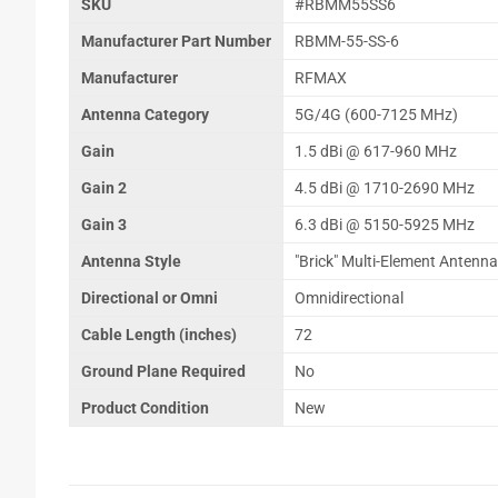
SKU
#RBMM55SS6
Manufacturer Part Number
RBMM-55-SS-6
Manufacturer
RFMAX
Antenna Category
5G/4G (600-7125 MHz)
Gain
1.5 dBi @ 617-960 MHz
Gain 2
4.5 dBi @ 1710-2690 MHz
Gain 3
6.3 dBi @ 5150-5925 MHz
Antenna Style
"Brick" Multi-Element Antenna
Directional or Omni
Omnidirectional
Cable Length (inches)
72
Ground Plane Required
No
Product Condition
New