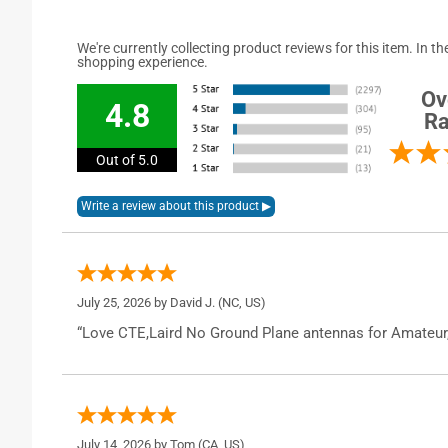
We're currently collecting product reviews for this item. In
shopping experience.
Ov
4.8
Ra
Out of 5.0
July 25, 2026 by
David J.
(NC, US)
“Love CTE,Laird No Ground Plane antennas for Amateur
July 14, 2026 by
Tom
(CA, US)