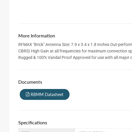
More Information
RFMAX "Brick" Antenna Size: 7.9 x 3.4 x 1.8 Inches Out-performs ALL similar antennas Elements: Dual/MiMo 4G/LTE & 5G Cellular (Sub-6, Band 71,
CBRS) High Gain at all frequencies for maximum connection spee
Rugged & 100% Vandal Proof Approved for use with all major carr
Documents
RBMM Datasheet
Specifications