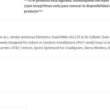
***Si el producto está agotado, comuníquese con Ryan
(ryan.levy@rfmax.com) para conocer la disponibilidad 
producto***
ds Designed for Indoor or Outdoor Installations (IP67 rated) Easy to ins
iers: AT&T, Verizon, Sprint Optimized for Cradlepoint, Sierra Wireless, Di